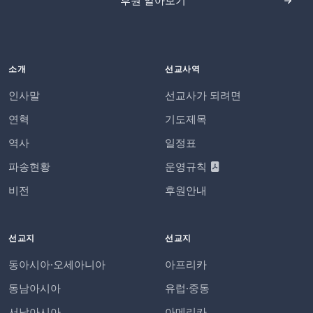
후원 알아보기
소개
선교사역
인사말
선교사가 되려면
연혁
기도제목
역사
일정표
파송현황
운영규칙
비전
후원안내
선교지
선교지
동아시아·오세아니아
아프리카
동남아시아
유럽·중동
서남아시아
아메리카