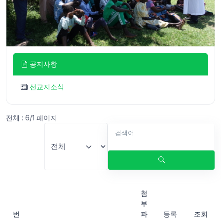
공지사항
선교지소식
전체 :
6/1
페이지
검색어
첨
부
번
파
등록
조회