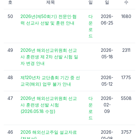
호
제목
일
일
수
50
2026년(제50회기) 전문인·협
다
2026-
1680
력 선교사 선발 및 훈련 안내
운
06-25
로
드
49
2026년 해외선교위원회 선교
2026-
2311
사 훈련생 제 2차 선발 시험 일
05-18
자 변경 안내
48
제120년차 교단총회 기간 중 선
2026-
1775
교국(해외) 업무 불가 안내
05-12
47
2026년 해외선교위원회 선교
다
2026-
5508
사 훈련생 선발 시험
운
02-
(2026.05.18 수정)
로
09
드
46
2026 해외선교주일 설교자료
2026-
3757
(전부서)
01-08