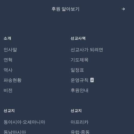
후원 알아보기
소개
선교사역
인사말
선교사가 되려면
연혁
기도제목
역사
일정표
파송현황
운영규칙
비전
후원안내
선교지
선교지
동아시아·오세아니아
아프리카
동남아시아
유럽·중동