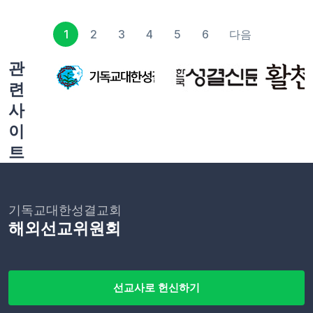
1
2
3
4
5
6
다음
관
련
사
이
트
기독교대한성결교회
해외선교위원회
선교사로 헌신하기