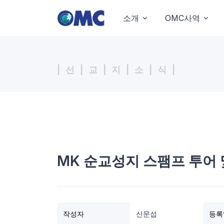
소개
OMC사역
| 선 | 교 | 지 | 소 | 식 |
MK 순교성지 스팸프 투어 및
작성자
신문섭
등록